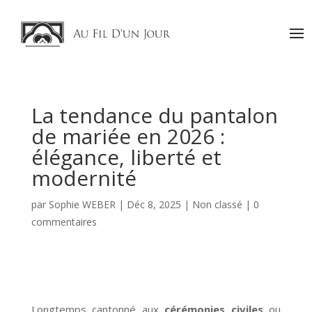
La tendance du pantalon
de mariée en 2026 :
élégance, liberté et
modernité
par
Sophie WEBER
|
Déc 8, 2025
|
Non classé
|
0
commentaires
Longtemps cantonné aux
cérémonies civiles
ou